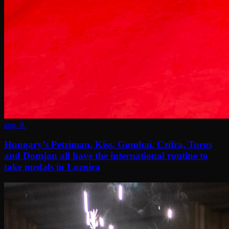
aug. 8.
Hungary’s Petriman, Kiss, Gombai, Czifra, Turos
and Domjan all have the international routine to
take medals in Loznica