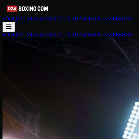
FŐOLDAL
MŰSORÚJSÁG
ÉLŐ ADÁSOK
HÍREK
WEBSHOP
FŐOLDAL
MŰSORÚJSÁG
ÉLŐ ADÁSOK
HÍREK
WEBSHOP