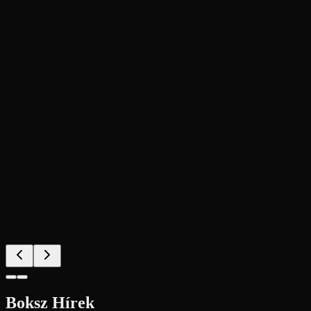
2026 május 23. 19:00
AFG Kumite Gála
Megnézem
Boksz Hírek