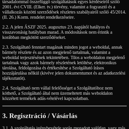
társadalommal összefüggő szolgáltatások egyes kérdéseiről szóló
2001. évi CVIII. (Elker. tv.) törvény, valamint a fogyasztó és a
vállalkozás közötti szerződések részletes szabályairól szóló 45/2014.
(II. 26.) Korm. rendelet rendelkezéseire.
2.2. A jelen ÁSZF 2025. augusztus 23. napjától hatályos és
visszavonásig hatályban marad. A módosítások nem érintik a
korábban megkötött szerződéseket.
2.3. Szolgáltató fenntart magának minden jogot a weboldal, annak
bármely részlete és az azon megjelenő tartalmak, valamint a
weboldal terjesztésének tekintetében. Tilos a weboldalon megjelenő
tartalmak vagy azok bármely részletének letöltése, elektronikus
tárolása, feldolgozása és értékesítése a Szolgáltató írásos
hozzájárulása nélkül (kivéve jelen dokumentumot és az adatkezelési
tájékoztatót).
2.4. Szolgáltató nem vállal felelősséget a Szolgáltatóhoz nem
köthető, a Szolgáltató által nem üzemeltetett más weboldalon
közzétett termékek adás-vételével kapcsolatban.
3. Regisztráció / Vásárlás
3.1. A szolgáltatás igénybevétele során megadott valótlan, vagy más