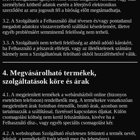
személyhez köthető adatok esetén a létrejövő elektronikus
szerződést az arra jogosult fél a bíróság előtt megtámadhatja.
3.2. A Szolgáltatót a Felhasználó által tévesen és/vagy pontatlanul
megadott adatokra visszavezethető szállítási késedelemért, illetve
egyéb problémáért semminemű felelősség nem terheli.
3.3. A Szolgáltatót nem terheli felelősség az abból adódó károkért,
ha Felhasználó a jelszavát elfelejti, vagy az illetéktelenek számára
bármely nem a Szolgáltatónak felróható okból hozzáférhetővé válik.
4. Megvásárolható termékek,
szolgáltatások köre és árak
4.1. A megjelenített termékek a webáruházból online (bizonyos
esetekben telefonon) rendelhetők meg. A termékekre vonatkozóan
megjelenített árak forintban értendők, bruttó árak, azonban nem
tartalmazzák a szállítással, fizetéssel kapcsolatos díjakat. Külön
csomagolási költség nem kerül felszámításra, kivéve ha a
Felhasználó dísz-, vagy egyéb speciális csomagolást kér.
4.2. A webshopban Szolgáltató részletesen feltünteti a termék nevét,
leírását, a termékekről fotót jelenít meg (ha lehetséges).