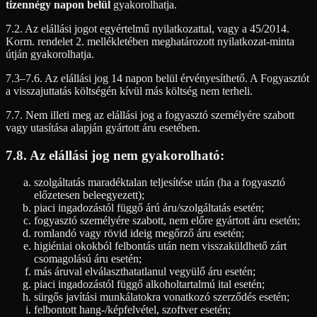
tizennégy napon belül
gyakorolhatja.
7.2. Az elállási jogot egyértelmű nyilatkozattal, vagy a 45/2014.
Korm. rendelet 2. mellékletében meghatározott nyilatkozat-minta
útján gyakorolhatja.
7.3–7.6. Az elállási jog 14 napon belül érvényesíthető. A Fogyasztót
a visszajuttatás költségén kívül más költség nem terheli.
7.7. Nem illeti meg az elállási jog a fogyasztó személyére szabott
vagy utasítása alapján gyártott áru esetében.
7.8. Az elállási jog nem gyakorolható:
szolgáltatás maradéktalan teljesítése után (ha a fogyasztó
előzetesen beleegyezett);
piaci ingadozástól függő árú áru/szolgáltatás esetén;
fogyasztó személyére szabott, nem előre gyártott áru esetén;
romlandó vagy rövid ideig megőrző áru esetén;
higiéniai okokból felbontás után nem visszaküldhető zárt
csomagolású áru esetén;
más áruval elválaszthatatlanul vegyülő áru esetén;
piaci ingadozástól függő alkoholtartalmú ital esetén;
sürgős javítási munkálatokra vonatkozó szerződés esetén;
felbontott hang-/képfelvétel, szoftver esetén;