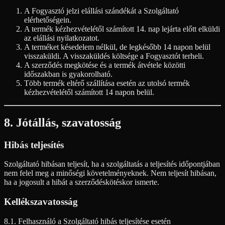
A Fogyasztó jelzi elállási szándékát a Szolgáltató
elérhetőségein.
A termék kézhezvételétől számított 14. nap lejárta előtt elküldi
az elállási nyilatkozatot.
A terméket késedelem nélkül, de legkésőbb 14 napon belül
visszaküldi. A visszaküldés költsége a Fogyasztót terheli.
A szerződés megkötése és a termék átvétele közötti
időszakban is gyakorolható.
Több termék eltérő szállítása esetén az utolsó termék
kézhezvételétől számított 14 napon belül.
8. Jótállás, szavatosság
Hibás teljesítés
Szolgáltató hibásan teljesít, ha a szolgáltatás a teljesítés időpontjában
nem felel meg a minőségi követelményeknek. Nem teljesít hibásan,
ha a jogosult a hibát a szerződéskötéskor ismerte.
Kellékszavatosság
8.1. Felhasználó a Szolgáltató hibás teljesítése esetén