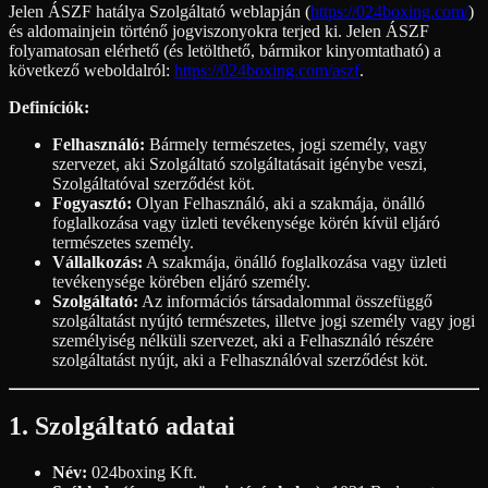
Jelen ÁSZF hatálya Szolgáltató weblapján (
https://024boxing.com/
)
és aldomainjein történő jogviszonyokra terjed ki. Jelen ÁSZF
folyamatosan elérhető (és letölthető, bármikor kinyomtatható) a
következő weboldalról:
https://024boxing.com/aszf
.
Definíciók:
Felhasználó:
Bármely természetes, jogi személy, vagy
szervezet, aki Szolgáltató szolgáltatásait igénybe veszi,
Szolgáltatóval szerződést köt.
Fogyasztó:
Olyan Felhasználó, aki a szakmája, önálló
foglalkozása vagy üzleti tevékenysége körén kívül eljáró
természetes személy.
Vállalkozás:
A szakmája, önálló foglalkozása vagy üzleti
tevékenysége körében eljáró személy.
Szolgáltató:
Az információs társadalommal összefüggő
szolgáltatást nyújtó természetes, illetve jogi személy vagy jogi
személyiség nélküli szervezet, aki a Felhasználó részére
szolgáltatást nyújt, aki a Felhasználóval szerződést köt.
1. Szolgáltató adatai
Név:
024boxing Kft.