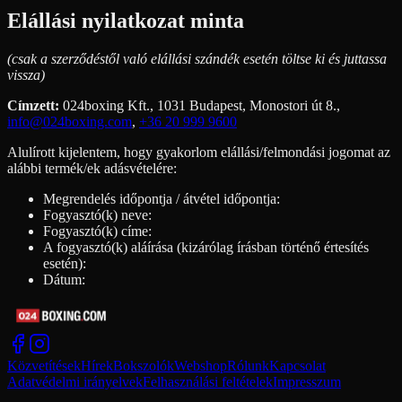
Elállási nyilatkozat minta
(csak a szerződéstől való elállási szándék esetén töltse ki és juttassa
vissza)
Címzett:
024boxing Kft., 1031 Budapest, Monostori út 8.,
info@024boxing.com
,
+36 20 999 9600
Alulírott kijelentem, hogy gyakorlom elállási/felmondási jogomat az
alábbi termék/ek adásvételére:
Megrendelés időpontja / átvétel időpontja:
Fogyasztó(k) neve:
Fogyasztó(k) címe:
A fogyasztó(k) aláírása (kizárólag írásban történő értesítés
esetén):
Dátum:
Közvetítések
Hírek
Bokszolók
Webshop
Rólunk
Kapcsolat
Adatvédelmi irányelvek
Felhasználási feltételek
Impresszum