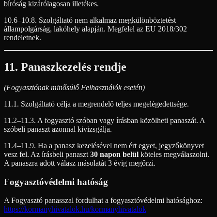
bíróság kizárólagosan illetékes.
10.6–10.8. Szolgáltató nem alkalmaz megkülönböztetést
állampolgárság, lakóhely alapján. Megfelel az EU 2018/302
rendeletnek.
11. Panaszkezelés rendje
(Fogyasztónak minősülő Felhasználók esetén)
11.1. Szolgáltató célja a megrendelő teljes megelégedettsége.
11.2–11.3. A fogyasztó szóban vagy írásban közölheti panaszát. A
szóbeli panaszt azonnal kivizsgálja.
11.4–11.9. Ha a panasz kezelésével nem ért egyet, jegyzőkönyvet
vesz fel. Az írásbeli panaszt
30 napon belül
köteles megválaszolni.
A panaszra adott válasz másolatát 3 évig megőrzi.
Fogyasztóvédelmi hatóság
A Fogyasztó panasszal fordulhat a fogyasztóvédelmi hatósághoz:
https://kormanyhivatalok.hu/kormanyhivatalok