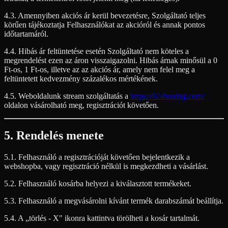
4.3. Amennyiben akciós ár kerül bevezetésre, Szolgáltató teljes
körűen tájékoztatja Felhasználókat az akcióról és annak pontos
időtartamáról.
4.4. Hibás ár feltüntetése esetén Szolgáltató nem köteles a
megrendelést ezen az áron visszaigazolni. Hibás árnak minősül a 0
Ft-os, 1 Ft-os, illetve az az akciós ár, amely nem felel meg a
feltüntetett kedvezmény százalékos mértékének.
4.5. Weboldalunk stream szolgáltatás a
https://024boxing.com/
oldalon vásárolható meg, regisztrációt követően.
5. Rendelés menete
5.1. Felhasználó a regisztrációját követően bejelentkezik a
webshopba, vagy regisztráció nélkül is megkezdheti a vásárlást.
5.2. Felhasználó kosárba helyezi a kiválasztott termékeket.
5.3. Felhasználó a megvásárolni kívánt termék darabszámát beállítja.
5.4. A „törlés - X" ikonra kattintva törölheti a kosár tartalmát.