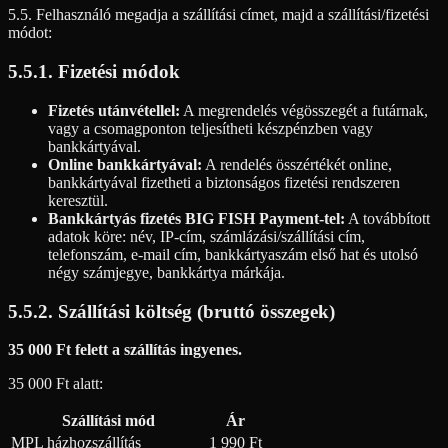
5.5. Felhasználó megadja a szállítási címet, majd a szállítási/fizetési
módot:
5.5.1. Fizetési módok
Fizetés utánvétellel:
A megrendelés végösszegét a futárnak,
vagy a csomagponton teljesítheti készpénzben vagy
bankkártyával.
Online bankkártyával:
A rendelés összértékét online,
bankkártyával fizetheti a biztonságos fizetési rendszeren
keresztül.
Bankkártyás fizetés BIG FISH Payment-tel:
A továbbított
adatok köre: név, IP-cím, számlázási/szállítási cím,
telefonszám, e-mail cím, bankkártyaszám első hat és utolsó
négy számjegye, bankkártya márkája.
5.5.2. Szállítási költség (bruttó összegek)
35 000 Ft felett a szállítás ingyenes.
35 000 Ft alatt:
Szállítási mód
Ár
MPL házhozszállítás
1 990 Ft