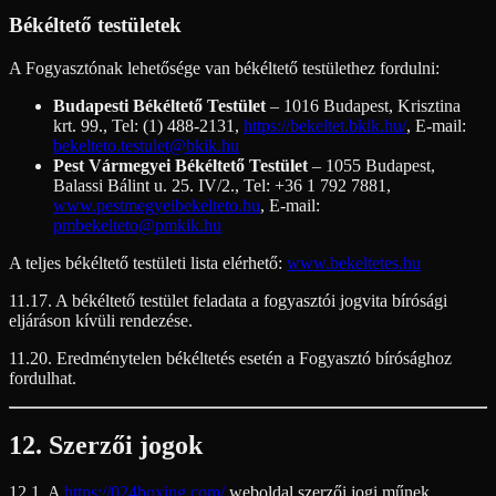
Békéltető testületek
A Fogyasztónak lehetősége van békéltető testülethez fordulni:
Budapesti Békéltető Testület
– 1016 Budapest, Krisztina
krt. 99., Tel: (1) 488-2131,
https://bekeltet.bkik.hu/
, E-mail:
bekelteto.testulet@bkik.hu
Pest Vármegyei Békéltető Testület
– 1055 Budapest,
Balassi Bálint u. 25. IV/2., Tel: +36 1 792 7881,
www.pestmegyeibekelteto.hu
, E-mail:
pmbekelteto@pmkik.hu
A teljes békéltető testületi lista elérhető:
www.bekeltetes.hu
11.17. A békéltető testület feladata a fogyasztói jogvita bírósági
eljáráson kívüli rendezése.
11.20. Eredménytelen békéltetés esetén a Fogyasztó bírósághoz
fordulhat.
12. Szerzői jogok
12.1. A
https://024boxing.com/
weboldal szerzői jogi műnek