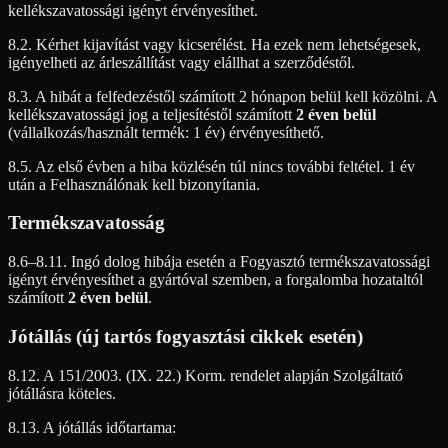
kellékszavatossági igényt érvényesíthet.
8.2. Kérhet kijavítást vagy kicserélést. Ha ezek nem lehetségesek,
igényelheti az árleszállítást vagy elállhat a szerződéstől.
8.3. A hibát a felfedezéstől számított 2 hónapon belül kell közölni. A
kellékszavatossági jog a teljesítéstől számított
2 éven belül
(vállalkozás/használt termék: 1 év) érvényesíthető.
8.5. Az első évben a hiba közlésén túl nincs további feltétel. 1 év
után a Felhasználónak kell bizonyítania.
Termékszavatosság
8.6–8.11. Ingó dolog hibája esetén a Fogyasztó termékszavatossági
igényt érvényesíthet a gyártóval szemben, a forgalomba hozataltól
számított
2 éven belül
.
Jótállás (új tartós fogyasztási cikkek esetén)
8.12. A 151/2003. (IX. 22.) Korm. rendelet alapján Szolgáltató
jótállásra köteles.
8.13. A jótállás időtartama: