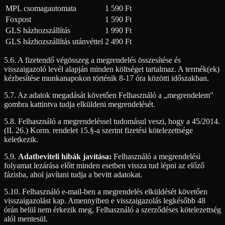
MPL csomagautomata
1 590 Ft
Foxpost
1 590 Ft
GLS házhozszállítás
1 990 Ft
GLS házhozszállítás utánvéttel
2 490 Ft
5.6. A fizetendő végösszeg a megrendelés összesítése és
visszaigazoló levél alapján minden költséget tartalmaz. A termék(ek)
kézbesítése munkanapokon történik 8-17 óra közötti időszakban.
5.7. Az adatok megadását követően Felhasználó a „megrendelem"
gombra kattintva tudja elküldeni megrendelését.
5.8. Felhasználó a megrendeléssel tudomásul veszi, hogy a 45/2014.
(II. 26.) Korm. rendelet 15.§-a szerint fizetési kötelezettsége
keletkezik.
5.9.
Adatbeviteli hibák javítása:
Felhasználó a megrendelési
folyamat lezárása előtt minden esetben vissza tud lépni az előző
fázisba, ahol javítani tudja a bevitt adatokat.
5.10. Felhasználó e-mail-ben a megrendelés elküldését követően
visszaigazolást kap. Amennyiben e visszaigazolás legkésőbb 48
órán belül nem érkezik meg, Felhasználó a szerződéses kötelezettség
alól mentesül.