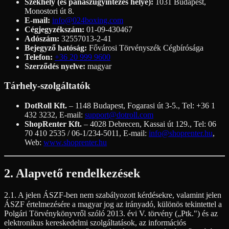
Székhely (és panaszügyintézés helye):
1031 Budapest,
Monostori út 8.
E-mail:
info@024boxing.com
Cégjegyzékszám:
01-09-430467
Adószám:
32557013-2-41
Bejegyző hatóság:
Fővárosi Törvényszék Cégbírósága
Telefon:
+36 20 999 9600
Szerződés nyelve:
magyar
Tárhely-szolgáltatók
DotRoll Kft.
– 1148 Budapest, Fogarasi út 3-5., Tel: +36 1
432 3232, E-mail:
support@dotroll.com
ShopRenter Kft.
– 4028 Debrecen, Kassai út 129., Tel: 06
70 410 2535 / 06-1/234-5011, E-mail:
info@shoprenter.hu
,
Web:
www.shoprenter.hu
2. Alapvető rendelkezések
2.1. A jelen ÁSZF-ben nem szabályozott kérdésekre, valamint jelen
ÁSZF értelmezésére a magyar jog az irányadó, különös tekintettel a
Polgári Törvénykönyvről szóló 2013. évi V. törvény („Ptk.") és az
elektronikus kereskedelmi szolgáltatások, az információs