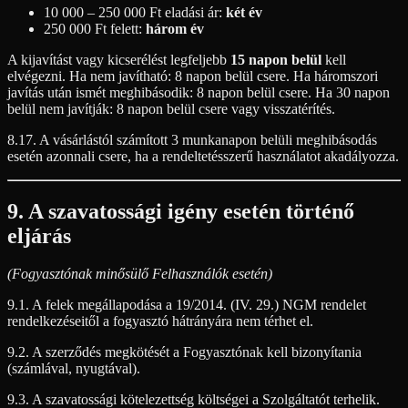
10 000 – 250 000 Ft eladási ár:
két év
250 000 Ft felett:
három év
A kijavítást vagy kicserélést legfeljebb
15 napon belül
kell
elvégezni. Ha nem javítható: 8 napon belül csere. Ha háromszori
javítás után ismét meghibásodik: 8 napon belül csere. Ha 30 napon
belül nem javítják: 8 napon belül csere vagy visszatérítés.
8.17. A vásárlástól számított 3 munkanapon belüli meghibásodás
esetén azonnali csere, ha a rendeltetésszerű használatot akadályozza.
9. A szavatossági igény esetén történő
eljárás
(Fogyasztónak minősülő Felhasználók esetén)
9.1. A felek megállapodása a 19/2014. (IV. 29.) NGM rendelet
rendelkezéseitől a fogyasztó hátrányára nem térhet el.
9.2. A szerződés megkötését a Fogyasztónak kell bizonyítania
(számlával, nyugtával).
9.3. A szavatossági kötelezettség költségei a Szolgáltatót terhelik.