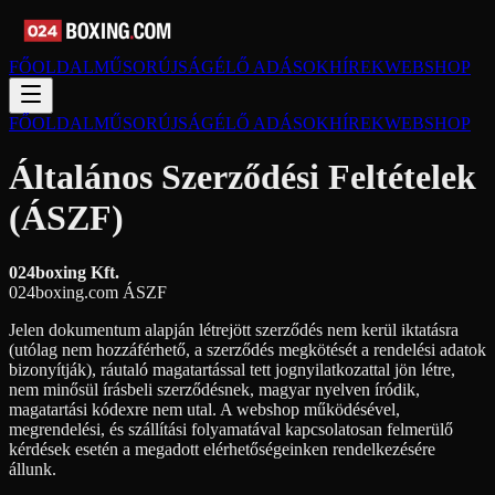
FŐOLDAL
MŰSORÚJSÁG
ÉLŐ ADÁSOK
HÍREK
WEBSHOP
FŐOLDAL
MŰSORÚJSÁG
ÉLŐ ADÁSOK
HÍREK
WEBSHOP
Általános Szerződési Feltételek
(ÁSZF)
024boxing Kft.
024boxing.com ÁSZF
Jelen dokumentum alapján létrejött szerződés nem kerül iktatásra
(utólag nem hozzáférhető, a szerződés megkötését a rendelési adatok
bizonyítják), ráutaló magatartással tett jognyilatkozattal jön létre,
nem minősül írásbeli szerződésnek, magyar nyelven íródik,
magatartási kódexre nem utal. A webshop működésével,
megrendelési, és szállítási folyamatával kapcsolatosan felmerülő
kérdések esetén a megadott elérhetőségeinken rendelkezésére
állunk.