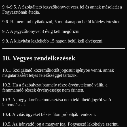
9.4–9.5. A Szolgáltató jegyzőkönyvet vesz fel és annak másolatát a
Fogyasztónak átadja.
9.6. Ha nem tud nyilatkozni, 5 munkanapon belül köteles értesíteni.
9.7. A jegyzőkönyvet 3 évig kell megőrizni.
9.8. A kijavítást legfeljebb 15 napon belül kell elvégezni.
10. Vegyes rendelkezések
10.1. Szolgáltató közreműködőt jogosult igénybe venni, annak
magatartásáért teljes felelősséggel tartozik.
10.2. Ha a Szabályzat bármely része érvénytelenné válik, a
fennmaradó részek érvényessége nem érintett.
10.3. A joggyakorlás elmulasztása nem tekinthető jogról való
lemondásnak.
10.4. A vitás ügyeket békés úton próbálják rendezni.
10.5. Az irányadó jog a magyar jog. Fogyasztó lakóhelye szerinti