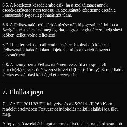
6.5. A kötelezett késedelembe esik, ha a szolgáltatást annak
esedékességekor nem teljesíti. A Szolgáltató késedelme esetén a
Felhasználó jogosult póthatáridőt tűzni.
6.6. A Felhasználó póthatáridő tűzése nélkül jogosult elállni, ha a
Szolgáltató a teljesítést megtagadta, vagy a meghatározott teljesítési
időben kellett volna teljesíteni.
6.7. Ha a termék nem áll rendelkezésre, Szolgáltató köteles a
Felhasználót haladéktalanul tájékoztatni és a fizetett összeget
visszatéríteni.
6.8. Amennyiben a Felhasználó nem veszi át a megrendelt
termék(ek)et, szerződésszegést követ el (Ptk. 6:156. §). Szolgáltató a
tárolás és szállítási költségeket érvényesíti.
7. Elállás joga
7.1. Az EU 2011/83/EU irányelve és a 45/2014. (II.26.) Korm.
rendelet értelmében Fogyasztót indokolás nélküli elállási jog illeti
meg.
A fogyasztó az elállási jogát a termék átvételének napjától számított