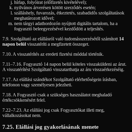
hírlap, folyóirat (előfizetés kivételével);
nyilvános árverésen kötött szerződés esetén;
szálláshely, fuvarozás, étkeztetés, szabadidős szolgáltatások
meghatározott idővel;
nem tárgyi adathordozón nyújtott digitális tartalom, ha a
fogyasztó beleegyezésével kezdődött a teljesítés.
7.9. Szolgáltató az elállásról való tudomásszerzésétől számított
14
napon belül
visszatéríti a megfizetett összeget.
7.10. A visszatérítés az eredeti fizetési móddal történik.
7.11–7.16. Fogyasztó 14 napon belül köteles visszaküldeni az árut.
A visszatérítést Szolgáltató visszatarthatja az áru visszaérkezéséig.
7.17. Az elállási szándékot Szolgáltató elérhetőségein írásban,
telefonon vagy személyesen jelezheti.
7.18. A Fogyasztó csak a szükséges használatot meghaladó
értékcsökkenésért felel.
7.22–7.23. Az elállási jog csak Fogyasztókat illeti meg,
vállalkozásokat nem.
7.25. Elállási jog gyakorlásának menete