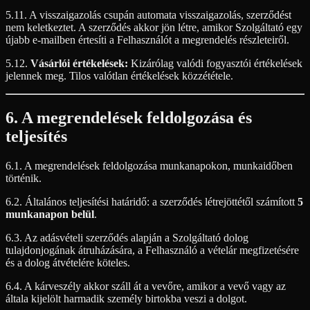
5.11. A visszaigazolás csupán automata visszaigazolás, szerződést
nem keletkeztet. A szerződés akkor jön létre, amikor Szolgáltató egy
újabb e-mailben értesíti a Felhasználót a megrendelés részleteiről.
5.12.
Vásárlói értékelések:
Kizárólag valódi fogyasztói értékelések
jelennek meg. Tilos valótlan értékelések közzététele.
6. A megrendelések feldolgozása és
teljesítés
6.1. A megrendelések feldolgozása munkanapokon, munkaidőben
történik.
6.2. Általános teljesítési határidő: a szerződés létrejöttétől számított
5
munkanapon belül
.
6.3. Az adásvételi szerződés alapján a Szolgáltató dolog
tulajdonjogának átruházására, a Felhasználó a vételár megfizetésére
és a dolog átvételére köteles.
6.4. A kárveszély akkor száll át a vevőre, amikor a vevő vagy az
általa kijelölt harmadik személy birtokba veszi a dolgot.