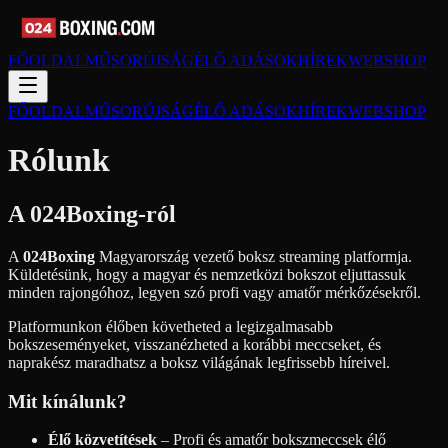
FŐOLDAL
MŰSORÚJSÁG
ÉLŐ ADÁSOK
HÍREK
WEBSHOP
FŐOLDAL
MŰSORÚJSÁG
ÉLŐ ADÁSOK
HÍREK
WEBSHOP
Rólunk
A 024Boxing-ról
A
024Boxing
Magyarország vezető boksz streaming platformja.
Küldetésünk, hogy a magyar és nemzetközi bokszot eljuttassuk
minden rajongóhoz, legyen szó profi vagy amatőr mérkőzésekről.
Platformunkon élőben követheted a legizgalmasabb
bokszeseményeket, visszanézheted a korábbi meccseket, és
naprakész maradhatsz a boksz világának legfrissebb híreivel.
Mit kínálunk?
Élő közvetítések
– Profi és amatőr bokszmeccsek élő