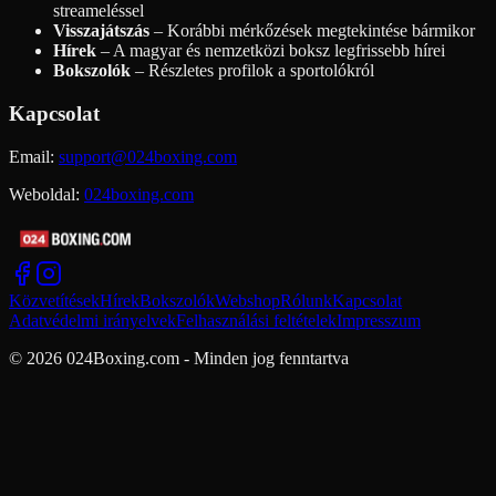
streameléssel
Visszajátszás
– Korábbi mérkőzések megtekintése bármikor
Hírek
– A magyar és nemzetközi boksz legfrissebb hírei
Bokszolók
– Részletes profilok a sportolókról
Kapcsolat
Email:
support@024boxing.com
Weboldal:
024boxing.com
Közvetítések
Hírek
Bokszolók
Webshop
Rólunk
Kapcsolat
Adatvédelmi irányelvek
Felhasználási feltételek
Impresszum
© 2026 024Boxing.com - Minden jog fenntartva