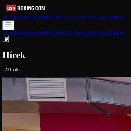
FŐOLDAL
MŰSORÚJSÁG
ÉLŐ ADÁSOK
HÍREK
WEBSHOP
FŐOLDAL
MŰSORÚJSÁG
ÉLŐ ADÁSOK
HÍREK
WEBSHOP
Hírek
2231
cikk